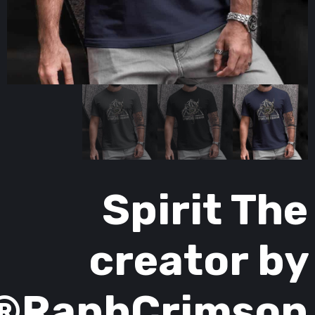
Spirit Th
creator b
RaphCrimson