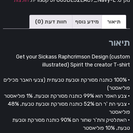
ק"ט:
5F805DE32EAC7_Navy-L
קטגוריה:
חולצות
תיאור
מידע נוסף
חוות דעת (0)
יאור
Get your Sickass Raphcrimson Design (custo
illustrated) Spirit the creator T-shi
• 100% כותנה מסורקת וטבעת טבעתית (צבעי האבר מכילים
וליאסטר)
ע האפר הוא 99% ​​כותנה מסורקת וטבעת, 1% פוליאסטר
• צבעי הת 'ר הם 52% כותנה מסורקת וטבעת טבעת, 48%
וליאסטר
• האתלטיק והת'ר שחור הם 90% כותנה מסורקת וטבעת
ת, 10% פוליאסטר