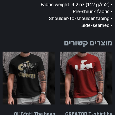
• Fabric 
• Pre
• Shoul
• S
וצרים קשורים
OI' C*nt! The boys
CREATOR T-shirt b